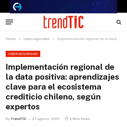
»
»
Home
Ciberseguridad
Implementación regional de la data positiva: aprendizajes clave para el ecosistema crediticio chileno, según expertos
CIBERSEGURIDAD
Implementación regional de
la data positiva: aprendizajes
clave para el ecosistema
crediticio chileno, según
expertos
By
TrendTIC
27 agosto, 2025
4 Mins Read