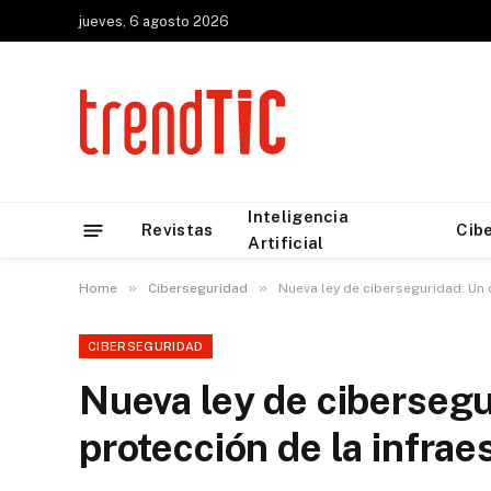
jueves, 6 agosto 2026
Inteligencia
Revistas
Cib
Artificial
»
»
Home
Ciberseguridad
Nueva ley de ciberseguridad: Un c
CIBERSEGURIDAD
Nueva ley de cibersegu
protección de la infrae