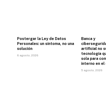
Postergar la Ley de Datos
Banca y
Personales: un síntoma, no una
cibersegurida
solución
artificial no 
tecnología q
6 agosto, 2026
sola para com
interno en el
5 agosto, 2026