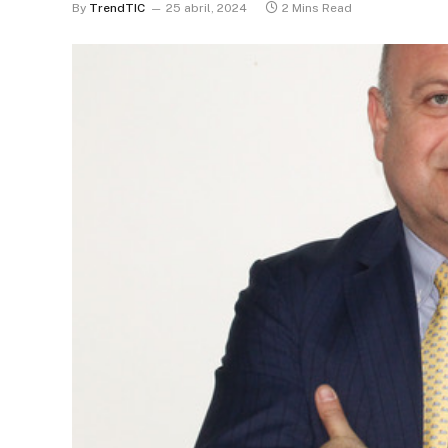
By
TrendTIC
25 abril, 2024
2 Mins Read