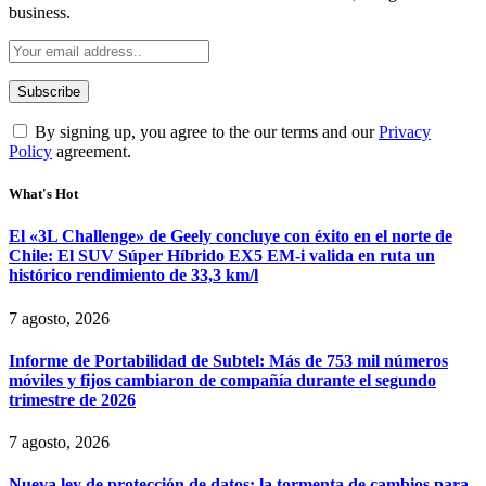
business.
By signing up, you agree to the our terms and our
Privacy
Policy
agreement.
What's Hot
El «3L Challenge» de Geely concluye con éxito en el norte de
Chile: El SUV Súper Híbrido EX5 EM-i valida en ruta un
histórico rendimiento de 33,3 km/l
7 agosto, 2026
Informe de Portabilidad de Subtel: Más de 753 mil números
móviles y fijos cambiaron de compañía durante el segundo
trimestre de 2026
7 agosto, 2026
Nueva ley de protección de datos: la tormenta de cambios para