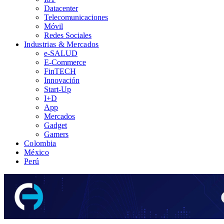
Datacenter
Telecomunicaciones
Móvil
Redes Sociales
Industrias & Mercados
e-SALUD
E-Commerce
FinTECH
Innovación
Start-Up
I+D
App
Mercados
Gadget
Gamers
Colombia
México
Perú