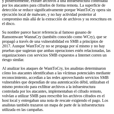
y posteriormente, extraer archivos a una infraestructura controlada
por los atacantes para cifrarlos de forma remota. La superficie de
detección se reduce significativamente porque WantToCry opera sin
ejecución local de malware, y no hay actividad posterior al
compromiso más allá de la extracción de archivos y su reescritura en
el disco.
Su nombre parece hacer referencia al famoso gusano de
Ransomware WannaCry (también conocido como WCry), que se
propagó a través de una vulnerabilidad en SMB a principios de
2017. Aunque WantToCry no se propaga por sí mismo y no hay
pruebas que sugieran que ambas operaciones estén relacionadas, las
organizaciones con servicios SMB expuestos a Internet corren un
riesgo similar.
Al analizar los ataques de WantToCry, los analistas determinaron
cómo los atacantes identificaban a las víctimas potenciales mediante
reconocimiento, accedían a las redes aprovechando servicios SMB
vulnerables que dependían de una autenticación débil, utilizaban el
mismo protocolo para exfiltrar archivos a la infraestructura
controlada por los atacantes, implementaban el cifrado remoto,
volvían a utilizar SMB para reescribir los archivos cifrados en el
host local y entregaban una nota de rescate exigiendo el pago. Los
analistas también trazaron un mapa de parte de la infraestructura
utilizada en las campañas.