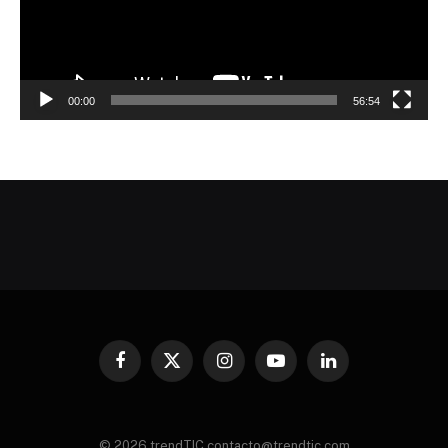
00:00
56:54
Facebook
X
Instagram
YouTube
LinkedIn
(Twitter)
© 2026 trendTIC contacto@trendtic.com